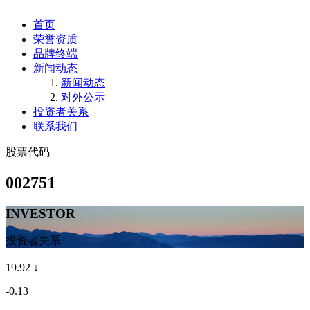
首页
荣誉资质
品牌终端
新闻动态
新闻动态
对外公示
投资者关系
联系我们
股票代码
002751
INVESTOR
投资者关系
19.92 ↓
-0.13