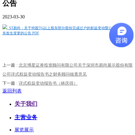
公告
2023-03-30
_ST易尚：关于持股5%以上股东部分股份完成过户的权益变动暨公司第一大股
东发生变更的公告.PDF
上一篇 :
北京博星证券投资顾问有限公司关于深圳市易尚展示股份有限
公司详式权益变动报告书之财务顾问核查意见
下一篇 :
详式权益变动报告书（林庆得）
返回列表
关于我们
主营业务
展览展示