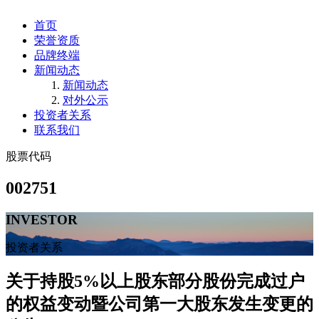
首页
荣誉资质
品牌终端
新闻动态
新闻动态
对外公示
投资者关系
联系我们
股票代码
002751
INVESTOR
投资者关系
关于持股5%以上股东部分股份完成过户
的权益变动暨公司第一大股东发生变更的